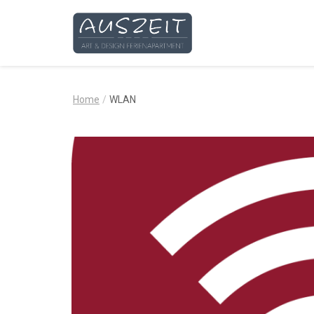
AUSZEIT
–
Art
Home
/
WLAN
&
Design
Ferienapartment