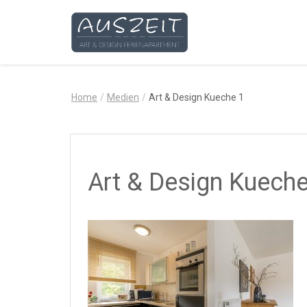
AUSZEIT
–
Art
Home
/
Medien
/
Art & Design Kueche 1
&
Design
Ferienapartment
Art & Design Kueche