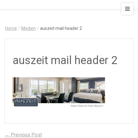
AUSZEIT
–
Art
Home
/
Medien
/
auszeit mail header 2
&
Design
Ferienapartment
auszeit mail header 2
Beitragsnavigation
Previous
← Previous Post