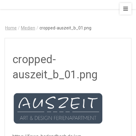
AUSZEIT
–
Art
Home
/
Medien
/
cropped-auszeit_b_01.png
&
Design
Ferienapartment
cropped-
auszeit_b_01.png