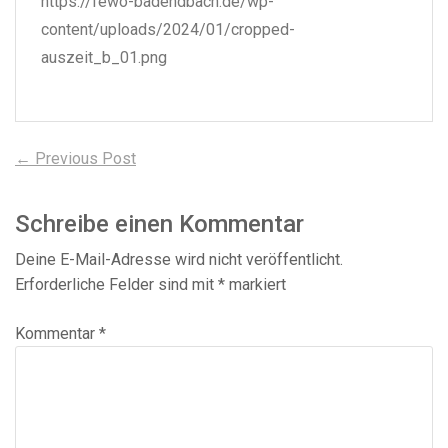
https://fewo-badendbach.de/wp-
content/uploads/2024/01/cropped-
auszeit_b_01.png
Beitragsnavigation
Previous
← Previous Post
post:
Schreibe einen Kommentar
Deine E-Mail-Adresse wird nicht veröffentlicht.
Erforderliche Felder sind mit
*
markiert
Kommentar
*