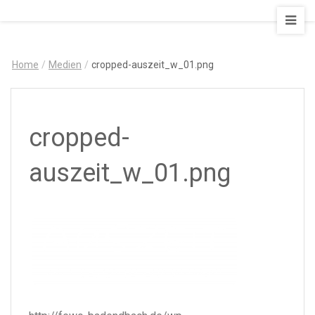
AUSZEIT
–
Art
Home
/
Medien
/
cropped-auszeit_w_01.png
&
Design
Ferienapartment
cropped-
auszeit_w_01.png