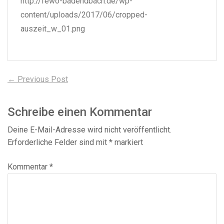
http://fewo-badendbach.de/wp-
content/uploads/2017/06/cropped-
auszeit_w_01.png
Beitragsnavigation
Previous
← Previous Post
post:
Schreibe einen Kommentar
Deine E-Mail-Adresse wird nicht veröffentlicht.
Erforderliche Felder sind mit
*
markiert
Kommentar
*