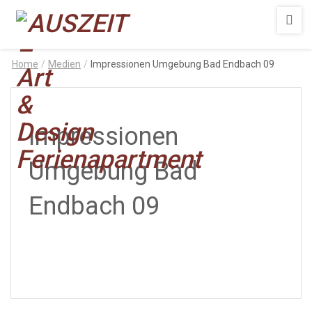
AUSZEIT
–
Art
Home
/
Medien
/
Impressionen Umgebung Bad Endbach 09
&
Design
Ferienapartment
Impressionen
Umgebung Bad
Endbach 09