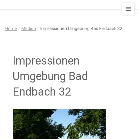
AUSZEIT
–
Art
Home
/
Medien
/
Impressionen Umgebung Bad Endbach 32
&
Design
Ferienapartment
Impressionen
Umgebung Bad
Endbach 32