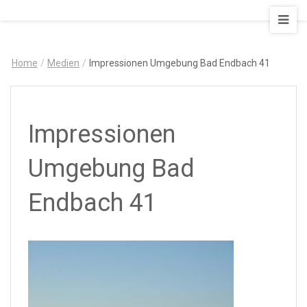
AUSZEIT
–
Art
Home
/
Medien
/
Impressionen Umgebung Bad Endbach 41
&
Design
Ferienapartment
Impressionen
Umgebung Bad
Endbach 41