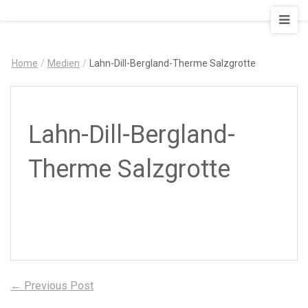
AUSZEIT
–
Art
Home
/
Medien
/
Lahn-Dill-Bergland-Therme Salzgrotte
&
Design
Ferienapartment
Lahn-Dill-Bergland-
Therme Salzgrotte
Beitragsnavigation
Previous
← Previous Post
post: