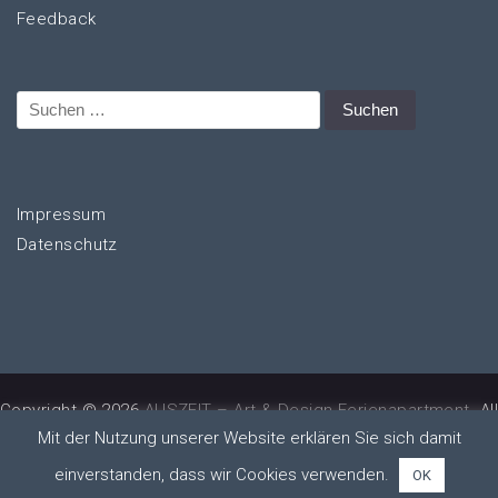
Feedback
Suchen
nach:
Impressum
Datenschutz
Copyright © 2026
AUSZEIT – Art & Design Ferienapartment
. Al
Mit der Nutzung unserer Website erklären Sie sich damit
rights reserved.
|
Konzept, Design und technische
Umsetzung:
move on
einverstanden, dass wir Cookies verwenden.
OK